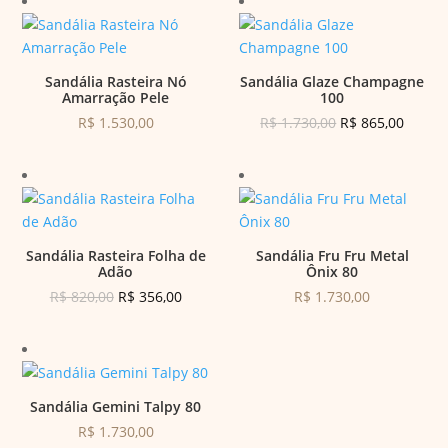
Sandália Rasteira Nó
Sandália Glaze Champagne
Amarração Pele
100
Este
O
Este
O
R$
1.530,00
R$
1.730,00
R$
865,00
produto
PREÇO
produto
PREÇ
tem
ORIGINAL
tem
ATUAL
várias
ERA:
várias
É:
Pesquisar
variantes.
R$ 1.730,00.
variantes
R$ 865
produtos
As
As
Sandália Rasteira Folha de
Sandália Fru Fru Metal
opções
opções
Adão
Ônix 80
podem
podem
O
Este
O
Este
R$
820,00
R$
356,00
R$
1.730,00
ser
ser
PREÇO
produto
PREÇO
produto
escolhidas
escolhid
ORIGINAL
tem
ATUAL
tem
na
na
ERA:
várias
É:
várias
página
página
R$ 820,00.
variantes.
R$ 356,00.
variantes
do
do
Sandália Gemini Talpy 80
As
As
produto
produto
Este
R$
1.730,00
opções
opções