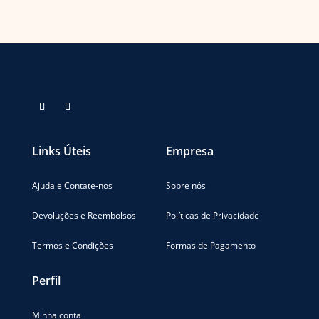
produto
podem
podem
tem
ser
ser
várias
escolhidas
escolhid
variantes.
na
na
As
página
página
opções
do
do
podem
produto
produto
ser
escolhidas
Links Úteis
Empresa
na
página
do
Ajuda e Contate-nos
Sobre nós
produto
Devoluções e Reembolsos
Políticas de Privacidade
Termos e Condições
Formas de Pagamento
Perfil
Minha conta