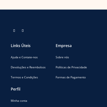
ORIGINAL
tem
ATUAL
na
na
ERA:
várias
É:
página
página
R$ 1.730,00.
variantes.
R$ 865,00.
do
do
As
produto
produto
opções
podem
ser
escolhidas
Links Úteis
Empresa
na
página
do
Ajuda e Contate-nos
Sobre nós
produto
Devoluções e Reembolsos
Políticas de Privacidade
Termos e Condições
Formas de Pagamento
Perfil
Minha conta