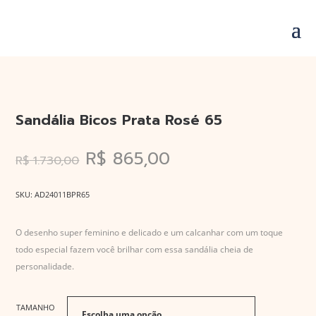
Sandália Bicos Prata Rosé 65
O
O
R$
865,00
R$
1.730,00
preço
preço
original
atual
SKU:
AD24011BPR65
era:
é:
O desenho super feminino e delicado e um calcanhar com um toque
R$ 1.730,00.
R$ 865,00.
todo especial fazem você brilhar com essa sandália cheia de
personalidade.
TAMANHO